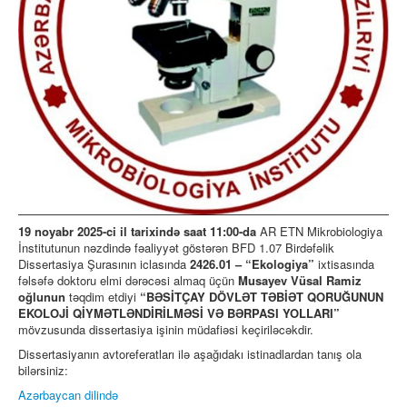
Əlaqə
19 noyabr 2025-ci il tarixində saat 11:00-da
AR ETN Mikrobiologiya
İnstitutunun nəzdində fəaliyyət göstərən BFD 1.07 Birdəfəlik
Dissertasiya Şurasının iclasında
2426.01 – “Ekologiya”
ixtisasında
fəlsəfə doktoru elmi dərəcəsi almaq üçün
Musayev Vüsal Ramiz
oğlunun
təqdim etdiyi
“BƏSİTÇAY DÖVLƏT TƏBİƏT QORUĞUNUN
EKOLOJİ QİYMƏTLƏNDİRİLMƏSİ VƏ BƏRPASI YOLLARI”
mövzusunda dissertasiya işinin müdafiəsi keçiriləcəkdir.
Dissertasiyanın avtoreferatları ilə aşağıdakı istinadlardan tanış ola
bilərsiniz:
Azərbaycan dilində