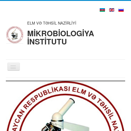
ELM VƏ TƏHSİL NAZİRLİYİ
MİKROBİOLOGİYA
İNSTİTUTU
Toggle
Navigation
Ana Səhifə
Haqqımızda
Struktur
Şura və Təşkilatlar
Alim və Mütəxəssislər
Nəşrlər