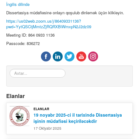
İngilis dilində
Dissertasiya müdafiəsinə onlayn qoşulub dinləmək üçün klikləyin.
https://us02web.zoom.us/j/86409331136?
pwd=YytQSCtjMmtzZjRQRXBiWmxpN2J2dz09
Meeting ID: 864 0933 1136
Passcode: 836272
Axtar...
Elanlar
ELANLAR
19 noyabr 2025-ci il tarixində Dissertasiya
işinin müdafiəsi keçiriləcəkdir
17 Oktyabr 2025