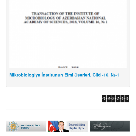
Mikrobiologiya İnstitunun Elmi Əsərləri, Cild -16, №-1
M