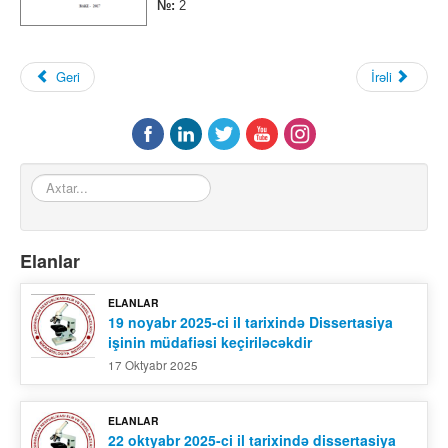
№:
2
Əlaqə
Geri
İrəli
Axtar...
Elanlar
ELANLAR
19 noyabr 2025-ci il tarixində Dissertasiya
işinin müdafiəsi keçiriləcəkdir
17 Oktyabr 2025
ELANLAR
22 oktyabr 2025-ci il tarixində dissertasiya