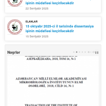
işinin müdafiəsi keçiriləcəkdir
22 Sentyabr 2025
ELANLAR
15 oktyabr 2025-ci il tarixində dissertasiya
işinin müdafiəsi keçiriləcəkdir
15 Sentyabr 2025
Nəşrlər
PREV
NEXT
❚❚