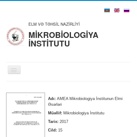
ELM VƏ TƏHSİL NAZİRLİYİ
MİKROBİOLOGİYA
İNSTİTUTU
Toggle
Navigation
Ana Səhifə
Haqqımızda
Adı:
AMEA Mikrobiologiya İnstitunun Elmi
Əsərləri
Struktur
Müəllif:
Mikrobiologiya İnstitutu
Şura və Təşkilatlar
Tarix:
2017
Alim və Mütəxəssislər
Cild:
15
Nəşrlər