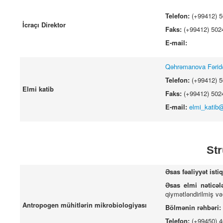
Telefon:
(+99412) 
İcraçı Direktor
Faks:
(+99412) 502
E-mail:
Qəhrəmanova Fərid
Telefon:
(+99412) 
Elmi katib
Faks:
(+99412) 502
E-mail:
elmi_katib
Str
Əsas fəaliyyət isti
Əsas elmi nəticəl
qiymətləndirilmiş və
Antropogen mühitlərin mikrobiologiyası
Bölmənin rəhbəri:
Telefon:
(+99450) 