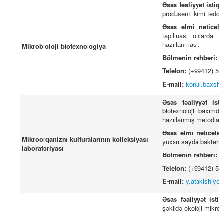
Əsas fəaliyyət isti
produsenti kimi tədq
Əsas elmi nəticə
tapılması onlarda f
hazırlanması.
Mikrobioloji biotexnologiya
Bölmənin rəhbəri:
Telefon:
(+99412) 
E-mail:
konul.baxs
Əsas fəaliyyət is
biotexnoloji baxım
hazırlanmış metodlar
Əsas elmi nəticəl
Mikroorqanizm kulturalarının kolleksiyası
yuxarı sayda bakteri
laboratoriyası
Bölmənin rəhbəri:
Telefon:
(+99412) 
E-mail:
y.atakishiy
Əsas fəaliyyət ist
şəkildə ekoloji mikr