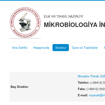
ELM VƏ TƏHSİL NAZİRLİYİ
MİKROBİOLOGİYA İ
Ana Səhifə
Haqqımızda
Struktur
Şura və Təşkilatlar
Muradov Pənah Zülf
Telefon:
(+99412) 
Baş Direktor
Faks:
(+99412) 502
E-mail:
mpanah@ma