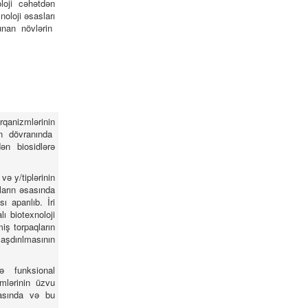
loji cəhətdən
noloji əsasları
unan növlərin
rqanizmlərinin
rin dövranında
ən biosidlərə
ə y/tiplərinin
ların əsasında
ı aparılıb. İri
ı biotexnoloji
miş torpaqların
aşdırılmasının
və funksional
mlərinin üzvu
masında və bu