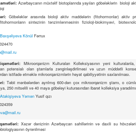
qamətləri:
Azərbaycanın müxtəlif biotoplarında yayılan göbələklərin bioloji ak
iqi
ləri:
Göbələklər arasında bioloji aktiv maddələrin (fitohormonlar) aktiv pr
itohormonların sintezinin tənzimlənməsinin fizioloji-biokimyəvi, biotexnolo
Baxşəliyeva Könül
Fərrux
5024470
h@mail.ru
tiqamətləri:
Mikroorqanizm Kulturaları Kolleksiyasının yeni kulturalarıl
dan potensialı olan ştamlarla zənginləşdirilməsi və uzun müddətli kons
dan istifadə etməklə mikroorqanizmlərin həyat qabiliyyətinin saxlanılması.
əri:
Təbii mənbələrdən ayrılmış 600-dən çox mikroorqanizm ştamı, o cüml
ya, 250 mitselili və 40 maya göbələyi kuturasından ibarət kolleksiya yaradılmı
Atakişiyeva Yəmən
Yusif qızı
5024359
eva@mail.ru
iqamətləri:
Xəzər dənizinin Azərbaycan sahillərinin və daxili su hövzələr
obiologiyasının öyrənilməsi