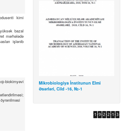
rodusenti kimi
 yüksək bazal
kret mərhələdə
asları işlənib
ojı-biokimyəvi
.04.2022
Mikrobiologiya İnstitunun Elmi
Mikro
Əsərləri, Cild -16, №-1
Əsərlə
tləndirilməsi;
 öyrənilməsi