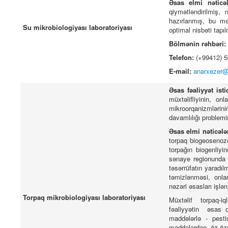
Əsas elmi nəticə
qiymətləndirilmiş, n
hazırlanmış, bu mə
Su mikrobiologiyası laboratoriyası
optimal nisbəti tapıl
Bölmənin rəhbəri:
Telefon:
(+99412) 
E-mail:
anarxezer@
Əsas fəaliyyət ist
müxtəlifliyinin, on
mikroorqanizmlərin
davamlılığı problemi
Əsas elmi nəticələ
torpaq biogeosenozu
torpağın biogenliyin
sənaye regionunda –
təsərrüfatın yaradıl
təmizlənməsi, onlar
nəzəri əsasları işlən
Torpaq mikrobiologiyası laboratoriyası
Müxtəlif torpaq-iq
fəaliyyətin əsas q
maddələrlə - pesti
maddələrdən öz-özü