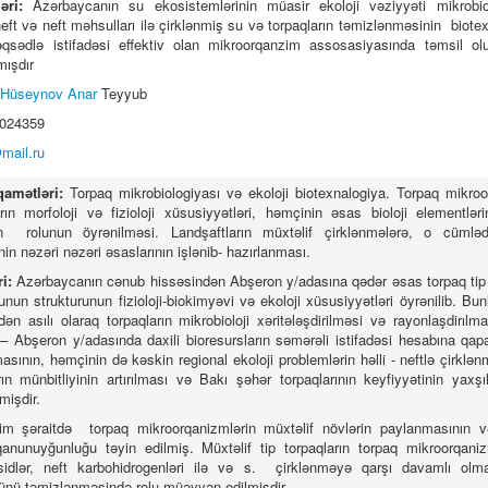
ləri:
Azərbaycanın su ekosistemlərinin müasir ekoloji vəziyyəti mikrobio
eft və neft məhsulları ilə çirklənmiş su və torpaqların təmizlənməsinin biotex
qsədlə istifadəsi effektiv olan mikroorqanzim assosasiyasında təmsil ol
mışdır
Hüseynov Anar
Teyyub
5024359
mail.ru
iqamətləri:
Torpaq mikrobiologiyası və ekoloji biotexnalogiya. Torpaq mikroo
ların morfoloji və fizioloji xüsusiyyətləri, həmçinin əsas bioloji elementlə
in rolunun öyrənilməsi. Landşaftların müxtəlif çirklənmələrə, o cümləd
nin nəzəri nəzəri əsaslarının işlənib- hazırlanması.
ri:
Azərbaycanın cənub hissəsindən Abşeron y/adasına qədər əsas torpaq tip v
nun strukturunun fizioloji-biokimyəvi və ekoloji xüsusiyyətləri öyrənilib. Bun
dən asılı olaraq torpaqların mikrobioloji xəritələşdirilməsi və rayonlaşdirılmas
 Abşeron y/adasında daxili bioresursların səmərəli istifadəsi hesabına qapal
masının, həmçinin də kəskin regional ekoloji problemlərin həlli - neftlə çirklən
ın münbitliyinin artırılması və Bakı şəhər torpaqlarının keyfiyyətinin yaxşıl
mişdir.
lim şəraitdə torpaq mikroorqanizmlərin müxtəlif növlərin paylanmasının 
anunuyğunluğu təyin edilmiş. Müxtəlif tip torpaqların torpaq mikroorqaniz
sidlər, neft karbohidrogenləri ilə və s. çirklənməyə qarşı davamlı ol
nü təmizlənməsində rolu müəyyən edilmişdir.