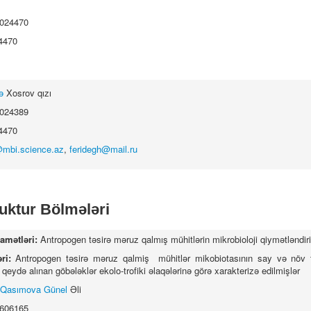
5024470
4470
ə
Xosrov qızı
5024389
4470
@mbi.science.az
,
feridegh@mail.ru
uktur Bölmələri
qamətləri:
Antropogen təsirə məruz qalmış mühitlərin mikrobioloji qiymətləndir
əri:
Antropogen təsirə məruz qalmiş mühitlər mikobiotasının say və növ t
 qeydə alınan göbələklər ekolo-trofiki əlaqələrinə görə xarakterizə edilmişlər
Qasımova Günel
Əli
4606165