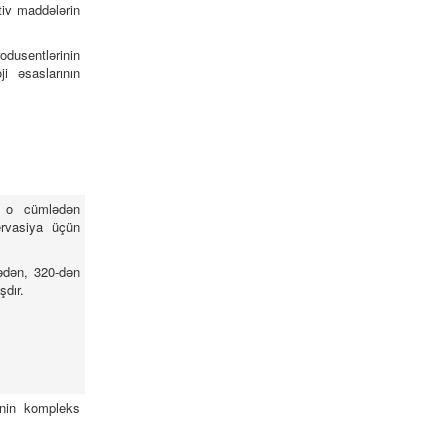
tiv maddələrin
odusentlərinin
ji əsaslarının
a, o cümlədən
ervasiya üçün
ədən, 320-dən
şdır.
inin kompleks