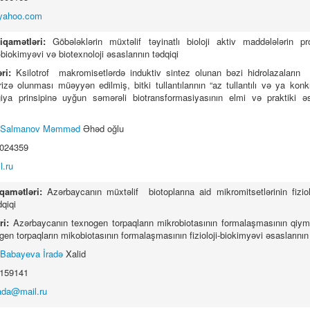
yahoo.com
tiqamətləri:
Göbələklərin müxtəlif təyinatlı bioloji aktiv maddələlərin p
ji-biokimyəvi və biotexnoloji əsaslarının tədqiqi
əri:
Ksilotrof makromisetlərdə induktiv sintez olunan bəzi hidrolazaların
rizə olunması müəyyən edilmiş, bitki tullantılarının “az tullantılı və ya kon
ogiya prinsipinə uyğun səmərəli biotransformasiyasının elmi və praktiki əs
Salmanov Məmməd
Əhəd oğlu
5024359
.ru
iqamətləri:
Azərbaycanın müxtəlif biotoplarına aid mikromitsetlərinin fiziol
Mikrobiologiya İnstitunun Elmi
Konfrans Material 01
dqiqi
Əsərləri, Cild -13, №-1
ri:
Azərbaycanın texnogen torpaqların mikrobiotasının formalaşmasının qiymə
n torpaqların mikobiotasının formalaşmasının fizioloji-biokimyəvi əsaslarının
Babayeva İradə
Xalid
7159141
ada@mail.ru