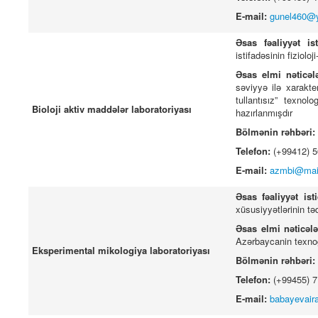
E-mail:
gunel460@
Əsas fəaliyyət is
istifadəsinin fiziolo
Əsas elmi nəticəl
səviyyə ilə xarakte
tullantısız” texnol
Bioloji aktiv maddələr laboratoriyası
hazırlanmışdır
Bölmənin rəhbəri:
Telefon:
(+99412) 
E-mail:
azmbi@mail
Əsas fəaliyyət ist
giya İnstitunun Elmi
Mikrobiologiya İnstitunun Elmi
xüsusiyyətlərinin tə
ild -15, №-1
Əsərləri, Cild -15, №-2
Əsas elmi nəticələ
Azərbaycanin texnoge
Eksperimental mikologiya laboratoriyası
Bölmənin rəhbəri:
Telefon:
(+99455) 
E-mail:
babayevair