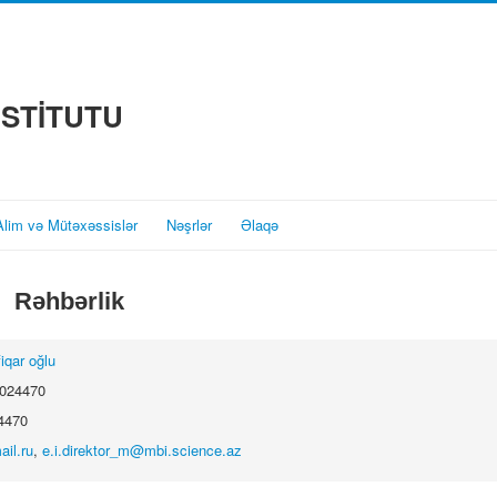
NSTİTUTU
Alim və Mütəxəssislər
Nəşrlər
Əlaqə
Rəhbərlik
iqar oğlu
5024470
4470
il.ru
,
e.i.direktor_m@mbi.science.az