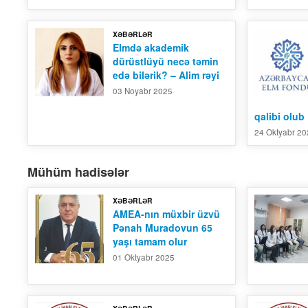
XƏBƏRLƏR
Elmdə akademik
dürüstlüyü necə təmin
edə bilərik? – Alim rəyi
03 Noyabr 2025
qalibi olub
24 Oktyabr 2
Mühüm hadisələr
XƏBƏRLƏR
AMEA-nın müxbir üzvü
Pənah Muradovun 65
yaşı tamam olur
01 Oktyabr 2025