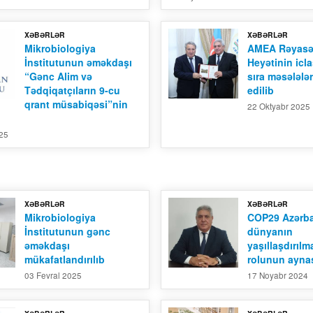
XƏBƏRLƏR
XƏBƏRLƏR
Mikrobiologiya
AMEA Rəyasə
İnstitutunun əməkdaşı
Heyətinin icla
“Gənc Alim və
sıra məsələlə
Tədqiqatçıların 9-cu
edilib
qrant müsabiqəsi”nin
22 Oktyabr 2025
025
XƏBƏRLƏR
XƏBƏRLƏR
Mikrobiologiya
COP29 Azərb
İnstitutunun gənc
dünyanın
əməkdaşı
yaşıllaşdırıl
mükafatlandırılıb
rolunun aynas
03 Fevral 2025
17 Noyabr 2024