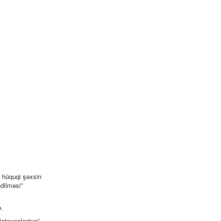
k hüquqi şəxsin
edilməsi”
b.
biotexnologiya”