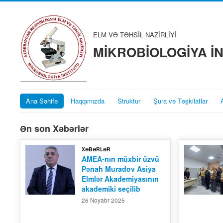
ELM VƏ TƏHSİL NAZİRLİYİ
MİKROBİOLOGİYA İ
Ana Səhifə
Haqqımızda
Struktur
Şura və Təşkilatlar
Ən son Xəbərlər
XƏBƏRLƏR
AMEA-nın müxbir üzvü
Pənah Muradov Asiya
Elmlər Akademiyasının
akademiki seçilib
26 Noyabr 2025