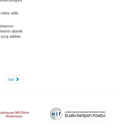
 bəhs edib.
iotasının
ərinin abiotik
ıxış ediblər.
İrəli