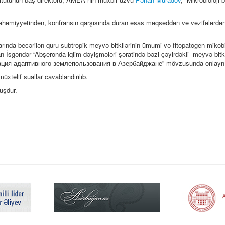
əhəmiyyətindən, konfransın qarşısında duran əsas məqsəddən və vəzifələrdən
rında becərilən quru subtropik meyvə bitkilərinin ümumi və fitopatogen mikob
n İsgəndər “Abşeronda iqlim dəyişmələri şəratində bəzi çəyirdəkli meyvə bitkil
изация адаптивного землепользования в Азербайджане”
mövzusunda onlayn ç
xtəlif suallar cavablandırılıb.
uşdur.