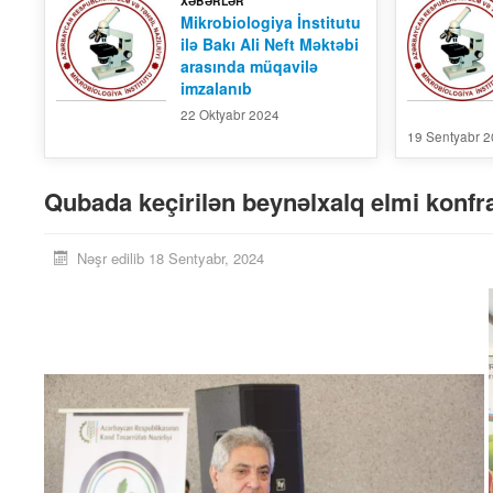
XƏBƏRLƏR
Mikrobiologiya İnstitutu
ilə Bakı Ali Neft Məktəbi
arasında müqavilə
imzalanıb
22 Oktyabr 2024
19 Sentyabr 
Qubada keçirilən beynəlxalq elmi konfra
Nəşr edilib 18 Sentyabr, 2024
giya İnstitunun Elmi
Mikrobiologiya İnstitunun Elmi
ild -15, №-1
Əsərləri, Cild -15, №-2