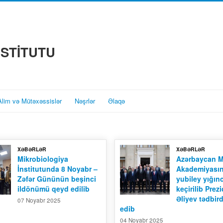
NSTİTUTU
Alim və Mütəxəssislər
Nəşrlər
Əlaqə
XƏBƏRLƏR
XƏBƏRLƏR
Mikrobiologiya
Azərbaycan Mi
İnstitutunda 8 Noyabr –
Akademiyasını
Zəfər Gününün beşinci
yubiley yığın
ildönümü qeyd edilib
keçirilib Prez
Əliyev tədbird
07 Noyabr 2025
edib
04 Noyabr 2025