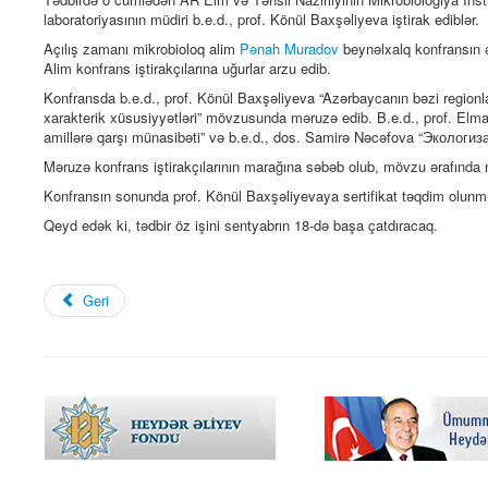
laboratoriyasının müdiri b.e.d., prof. Könül Baxşəliyeva iştirak ediblər.
Açılış zamanı mikrobioloq alim
Pənah Muradov
beynəlxalq konfransın 
Alim konfrans iştirakçılarına uğurlar arzu edib.
Konfransda b.e.d., prof. Könül Baxşəliyeva “Azərbaycanın bəzi regionla
xarakterik
xüsusiyyətləri”
mövzusunda məruzə edib.
B.e.d.,
prof. Elma
amillərə qarşı münasibəti”
və b.e.d., dos. Samirə Nəcəfova “Эколог
Məruzə konfrans iştirakçılarının marağına səbəb olub, mövzu ərafında mü
Konfransın sonunda prof. Könül Baxşəliyevaya sertifikat təqdim olunm
Qeyd edək ki, tədbir öz işini sentyabrın 18-də başa çatdıracaq.
Geri