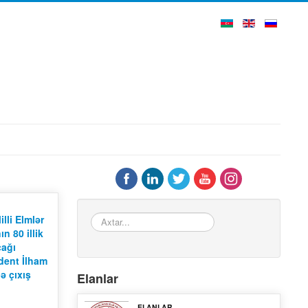
Axtar...
lli Elmlər
n 80 illik
cağı
ident İlham
ə çıxış
Elanlar
ELANLAR