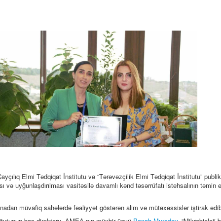
yçılıq Elmi Tədqiqat İnstitutu və “Tərəvəzçilik Elmi Tədqiqat İnstitutu” publi
ılması və uyğunlaşdırılması vasitəsilə davamlı kənd təsərrüfatı istehsalının təmin 
adan müvafiq sahələrdə fəaliyyət göstərən alim və mütəxəssislər iştirak edi
titutunun baş direktoru, AMEA-nın müxbir üzvü
Pənah Muradov
, “Mikrobioloji 