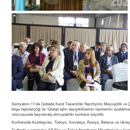
Sentyabrın 17-də Qubada Kənd Təsərrüfatı Nazirliyinin Meyvəçilik və Ça
birgə təşkilatçılığı ilə “Qlobal iqlim dəyişikliklərinin təsirlərinin azald
mövzusunda beynəlxalq elmi-praktiki konfrans keçirilib.
Konfransda Azərbaycan, Türkiyə, Xorvatiya, Rusiya, Belarus və Ukrayn
Tədbirdə o cümlədən AR Elm və Təhsil Nazirliyinin Mikrobiologiya İns