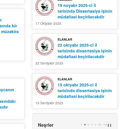
19 noyabr 2025-ci il
tarixində Dissertasiya işinin
müdafiəsi keçiriləcəkdir
t
17 Oktyabr 2025
sında bir
r müzakirə
ELANLAR
22 oktyabr 2025-ci il
tarixində dissertasiya işinin
müdafiəsi keçiriləcəkdir
22 Sentyabr 2025
ELANLAR
15 oktyabr 2025-ci il
aycanın
tarixində dissertasiya işinin
müdafiəsi keçiriləcəkdir
masındakı
15 Sentyabr 2025
ıdır
Nəşrlər
PREV
NEXT
❚❚