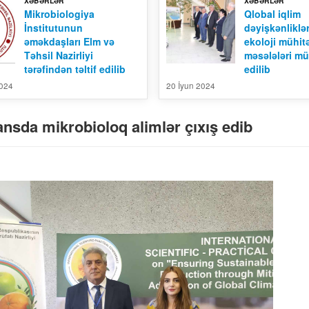
XƏBƏRLƏR
XƏBƏRLƏR
Mikrobiologiya
Qlobal iqlim
İnstitutunun
dəyişkənliklə
əməkdaşları Elm və
ekoloji mühitə
Təhsil Nazirliyi
məsələləri mü
tərəfindən təltif edilib
edilib
2024
20 İyun 2024
nsda mikrobioloq alimlər çıxış edib
Mikrobiologiya İnstitunun Elmi
Konfrans Material 01
Əsərləri, Cild -13, №-1